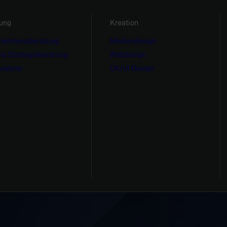
ung
Kreation
rnehmensberatung
Mediendesign
ale Strategieberatung
Webdesign
nalyse
UX/UI Design