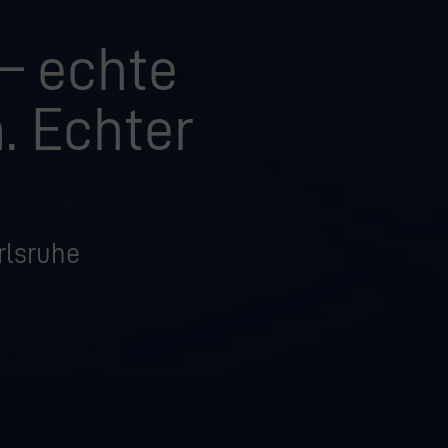
 – echte
. Echter
rlsruhe