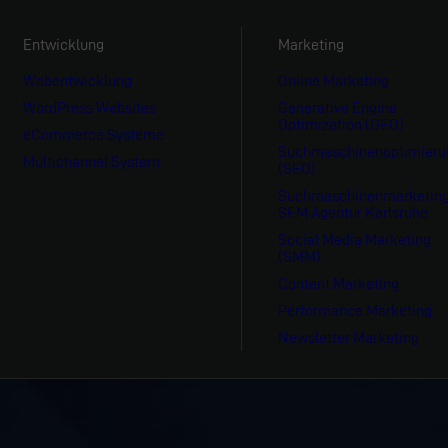
Entwicklung
Marketing
Webentwicklung
Online Marketing
WordPress Websites
Generative Engine
Optimization (GEO)
eCommerce Systeme
Suchmaschinenoptimieru
Multichannel System
(SEO)
Suchmaschinenmarketin
SEM Agentur Karlsruhe
Social Media Marketing
(SMM)
Content Marketing
Performance Marketing
Newsletter Marketing