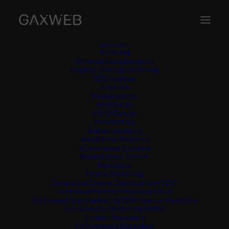
Leistungen
Beratung
Unternehmensberatung
Digitale Strategieberatung
SEO Analyse
Kreation
Mediendesign
Webdesign
UX/UI Design
Entwicklung
Webentwicklung
WordPress Websites
eCommerce Systeme
Multichannel System
Marketing
Online Marketing
Generative Engine Optimization (GEO)
Suchmaschinenoptimierung (SEO)
Suchmaschinenmarketing SEM Agentur Karlsruhe
Social Media Marketing (SMM)
Content Marketing
Performance Marketing