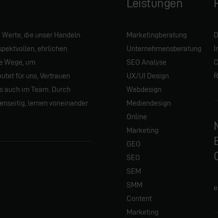
Leistungen
 Werte, die unser Handeln
Marketingberatung
D
spektvollen, ehrlichen
Unternehmensberatung
I
e Wege, um
SEO Analyse
C
tet für uns, Vertrauen
UX/UI Design
R
s auch im Team. Durch
Webdesign
nseitig, lernen voneinander
Mediendesign
Online
Marketing
GEO
SEO
SEM
SMM
e
Content
Marketing