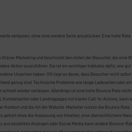
seite verlassen, ohne eine weitere Seite anzuklicken. Eine hohe
Rate
m
Online-Marketing
und beschreibt den Anteil der Besucher, die eine
W
dere Aktion auszuführen. Sie ist ein wichtiger Indikator dafür, wie gut
edene Ursachen haben. Oft liegt es daran, dass Besucher nicht sofort 
rechend genug sind. Technische Probleme wie lange Ladezeiten oder ei
e schnell wieder verlassen. Allerdings ist eine hohe Bounce Rate nicht
kel, Kontaktseiten oder Landingpages mit klaren
Call-to-Actions
, kann 
der Kontext und die Art der Website. Marketer nutzen die Bounce Rate
u gehört etwa die Anpassung von Inhalten, eine übersichtlichere
Navi
ic
aus bezahlten Anzeigen oder
Social Media
kann andere Bounce-Rate
terpretieren, betrachtet man sie oft zusammen mit anderen Kennzahle