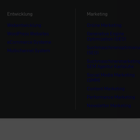
Entwicklung
Marketing
Webentwicklung
Online Marketing
WordPress Websites
Generative Engine
Optimization (GEO)
eCommerce Systeme
Suchmaschinenoptimieru
Multichannel System
(SEO)
Suchmaschinenmarketin
SEM Agentur Karlsruhe
Social Media Marketing
(SMM)
Content Marketing
Performance Marketing
Newsletter Marketing