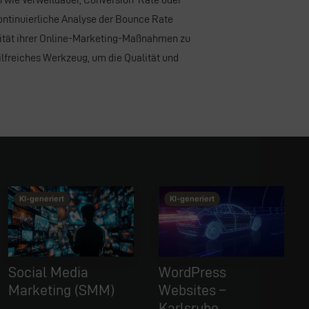
ontinuierliche
Analyse
der Bounce Rate
ivität ihrer Online-Marketing-Maßnahmen zu
hilfreiches Werkzeug, um die Qualität und
This image is AI-generated or manipulated, disclosed under Article 50(4) of the EU AI Act.
This image is AI-generated or manipulated, disclosed under Article 50(4) of the EU AI Act.
KI-generiert
KI-generiert
WordPress
UX/UI Design
M)
Websites –
Nutzererlebnis
Karlsruhe
Karlsruhe