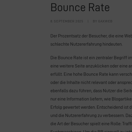
Bounce Rate
8. SEPTEMBER 2025
|
BY
GAXWEB
Der Prozentsatz der Besucher, die eine Web
schlechte Nutzererfahrung hindeuten.
Die Bounce Rate ist ein zentraler Begriff i
eine weitere Seite anzuklicken oder eine an
erfüllt. Eine hohe Bounce Rate kann verschi
oder die Inhalte nicht relevant oder ansp
ebenfalls dazu führen, dass Nutzer die Seit
nur eine Information liefern, wie Blogarti
Erfolg gewertet werden. Entscheidend ist 
und die Nutzererfahrung zu verbessern. Daz
die Art der Besucher spielt eine Rolle:
Traff
Suchmaschinen
. Um die BR sinnvoll zu in