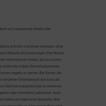
kann auf unpassende Inhalte oder
ebsite
aufrufen und diese verlassen, ohne
 eine
Website
die Erwartungen ihrer Nutzer
die Informationen finden, die sie suchen,
ne schlechte mobile Darstellung können
 immer negativ zu werten. Bei Seiten, die
ein einzelner Seitenbesuch durchaus als
, um Optimierungspotenziale zu erkennen
gation
oder schnellere Ladezeiten. Auch
n haben als organische Besucher über
n wie Verweildauer,
Conversion-Rate
oder