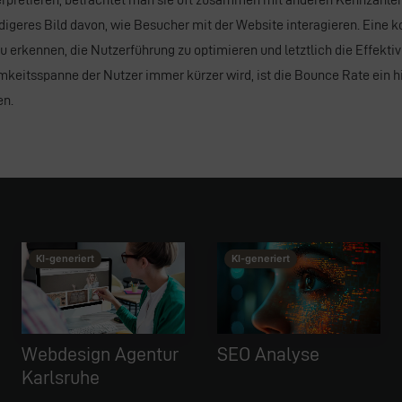
ndigeres Bild davon, wie Besucher mit der Website interagieren. Eine k
u erkennen, die Nutzerführung zu optimieren und letztlich die Effekt
samkeitsspanne der Nutzer immer kürzer wird, ist die Bounce Rate ein 
en.
This image is AI-generated or manipulated, disclosed under Article 50(4) of the EU AI Act.
This image is AI-generated or manipulated, disclosed under Article 50(4) of the EU AI Act.
KI-generiert
KI-generiert
entur
SEO Analyse
Social Media
Marketing (SM