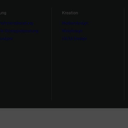
ung
Kreation
rnehmensberatung
Mediendesign
ale Strategieberatung
Webdesign
nalyse
UX/UI Design