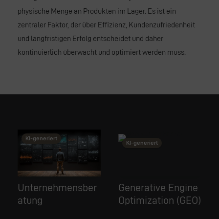
physische Menge an Produkten im Lager. Es ist ein
zentraler Faktor, der über Effizienz, Kundenzufriedenheit
und langfristigen Erfolg entscheidet und daher
kontinuierlich überwacht und optimiert werden muss.
This image is AI-generated or manipulated, disclosed under Article 50(4) of the EU AI Act.
This image is AI-generated or manipulated, disclosed under Article 50(4) of the EU AI Act.
This image is AI-generated or manipulated, disclosed under Article 50(4) of the EU AI Act.
KI-generiert
KI
KI-generiert
Unternehmensber
Generative Engine
We
atung
Optimization (GEO)
Ag