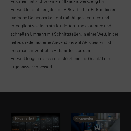
Postman hat sich zu einem Standardwerkzeug für
Entwickler etabliert, die mit APIs arbeiten. Es kombiniert
einfache Bedienbarkeit mit mächtigen Features und
ermöglicht so einen strukturierten, transparenten und
schnellen Umgang mit Schnittstellen. In einer Welt, in der
nahezu jede moderne Anwendung auf APIs basiert, ist
Postman ein zentrales Hilfsmittel, das den
Entwicklungsprozess unterstützt und die Qualität der
Ergebnisse verbessert.
This image is AI-generated or manipulated, disclosed under Article 50(4) of the EU AI Act.
This image is AI-generated or manipulated, disclosed under Article 50(4) of the EU AI Act.
KI-generiert
KI-generiert