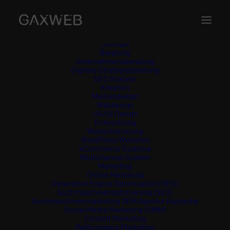
Leistungen
Beratung
Unternehmensberatung
Digitale Strategieberatung
SEO Analyse
Postman
Kreation
Mediendesign
8. SEPTEMBER 2025
|
BY
GAXWEB
Webdesign
UX/UI Design
Entwicklung
Ein Tool zum Testen von APIs.
Webentwicklung
WordPress Websites
eCommerce Systeme
Nutzen
: Entwickler können Anfragen an eine Schnittstelle
Multichannel System
Marketing
schicken und Antworten prüfen.
Online Marketing
Generative Engine Optimization (GEO)
Postman ist ein weit verbreitetes Tool, das vor allem in der
Suchmaschinenoptimierung (SEO)
Suchmaschinenmarketing SEM Agentur Karlsruhe
Webentwicklung
und bei der Arbeit mit APIs eingesetzt
Social Media Marketing (SMM)
Content Marketing
wird. APIs, also Schnittstellen zur Kommunikation
Performance Marketing