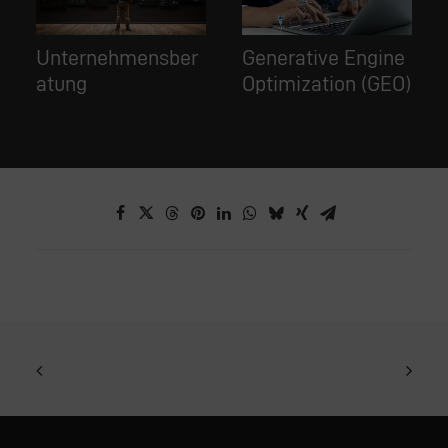
nsber
Generative Engine
Webdesign
Optimization (GEO)
Agentur Karlsru