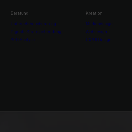
Beratung
Kreation
Unternehmensberatung
Mediendesign
Digitale Strategieberatung
Webdesign
SEO Analyse
UX/UI Design