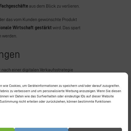
 Fachgeschäfte
aus dem Blick zu verlieren.
 der das vom Kunden gewünschte Produkt
ionale Wirtschaft gestärkt
wird. Das spart
n werden.
ungen
 nach einer digitalen Verkaufsstrategie
egleiten Sie bei der
Integration unseres
t vernetzt wird.
n wie Cookies, um Geräteinformationen zu speichern und/oder darauf zuzugreifen.
rlebnis zu verbessern und um personalisierte Werbung anzuzeigen. Wenn Sie diesen
nnen wir Daten wie das Surfverhalten oder eindeutige IDs auf dieser Website
aten Sie gerne!
 Zustimmung nicht erteilen oder zurückziehen, können bestimmte Funktionen