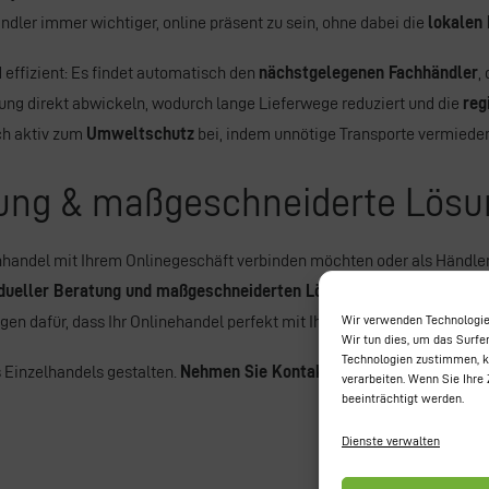
ndler immer wichtiger, online präsent zu sein, ohne dabei die
lokalen
 effizient: Es findet automatisch den
nächstgelegenen Fachhändler
,
lung direkt abwickeln, wodurch lange Lieferwege reduziert und die
reg
uch aktiv zum
Umweltschutz
bei, indem unnötige Transporte vermiede
tung & maßgeschneiderte Lös
chhandel mit Ihrem Onlinegeschäft verbinden möchten oder als Händler
idueller Beratung und maßgeschneiderten Lösungen
zur Seite. Wir b
gen dafür, dass Ihr Onlinehandel perfekt mit Ihrem stationären Geschäf
Wir verwenden Technologie
Wir tun dies, um das Surfe
Technologien zustimmen, kö
 Einzelhandels gestalten.
Nehmen Sie Kontakt mit uns auf – wir ber
verarbeiten. Wenn Sie Ihre
beeinträchtigt werden.
Dienste verwalten