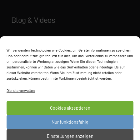
Blog & Videos
Aktuelles
Videos
Wir verwenden Technologien wie Cookies, um Geräteinformationen zu speichern
und/oder darauf zuzugreifen. Wir tun dies, um das Surferlebnis zu verbessern und
um personalisierte Werbung anzuzeigen. Wenn Sie diesen Technologien
zustimmen, können wir Daten wie das Surfverhalten oder eindeutige IDs auf
Partner
dieser Website verarbeiten. Wenn Sie Ihre Zustimmung nicht erteilen oder
zurückziehen, können bestimmte Funktionen beeinträchtigt werden.
Dienste verwalten
Cookies akzeptieren
Nur funktionsfähig
Einstellungen anzeigen
© 2026 GAXWEB GmbH