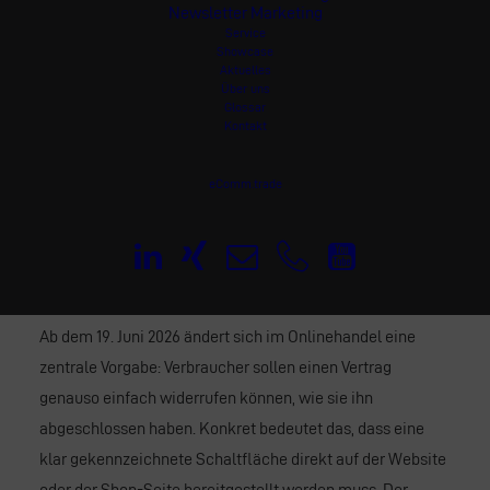
Newsletter Marketing
Service
Showcase
Aktuelles
Über uns
Glossar
Kontakt
eComm.trade
Widerruf per Button im Online-Shop:
Neue Pflicht ab 19. Juni 2026
Ab dem 19. Juni 2026 ändert sich im Onlinehandel eine
zentrale Vorgabe: Verbraucher sollen einen Vertrag
genauso einfach widerrufen können, wie sie ihn
abgeschlossen haben. Konkret bedeutet das, dass eine
klar gekennzeichnete Schaltfläche direkt auf der Website
oder der Shop-Seite bereitgestellt werden muss. Der