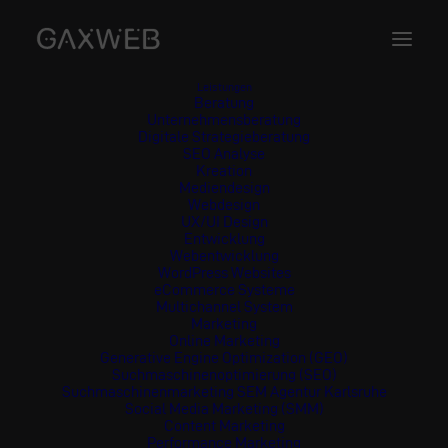
Leistungen
Beratung
Unternehmensberatung
Digitale Strategieberatung
SEO Analyse
Kreation
Mediendesign
Webdesign
UX/UI Design
Entwicklung
Webentwicklung
WordPress Websites
eCommerce Systeme
Multichannel System
Marketing
Online Marketing
Generative Engine Optimization (GEO)
Suchmaschinenoptimierung (SEO)
Suchmaschinenmarketing SEM Agentur Karlsruhe
Social Media Marketing (SMM)
Content Marketing
Performance Marketing