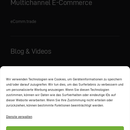
Multichannel E-Commerce
eComm.trade
Blog & Videos
Aktuelles
Videos
Wir verwenden Technologien wie Cookies, um Geräteinformationen zu speichern
und/oder darauf zuzugreifen. Wir tun dies, um das Surferlebnis zu verbessern und
um personalisierte Werbung anzuzeigen. Wenn Sie diesen Technologien
zustimmen, können wir Daten wie das Surfverhalten oder eindeutige IDs auf
Partner
dieser Website verarbeiten. Wenn Sie Ihre Zustimmung nicht erteilen oder
zurückziehen, können bestimmte Funktionen beeinträchtigt werden.
Dienste verwalten