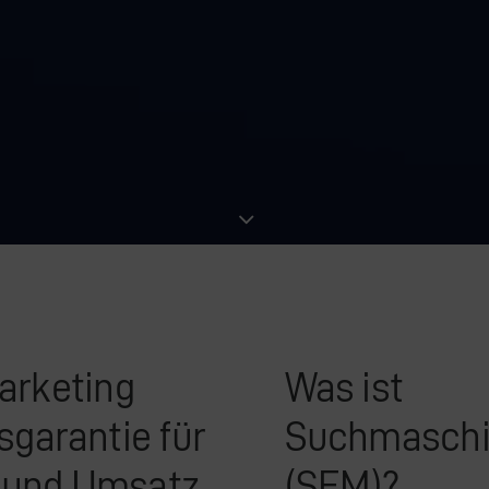
rketing
Was ist
sgarantie für
Suchmaschi
t und Umsatz
(SEM)?