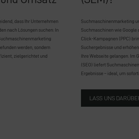
cheidend, dass Ihr Unternehmen
Suchmaschinenmarketing um
nden nach Lösungen suchen: In
Suchmaschinen wie
Google
 Suchmaschinenmarketing
Click-Kampagnen (PPC) bring
 gefunden werden, sondern
Suchergebnisse und erhöhen 
zient, zielgerichtet und
Ihre Webseite gelangen. Im 
(SEO)
liefert Suchmaschinen
Ergebnisse – ideal, um soforti
LASS UNS DARÜBE