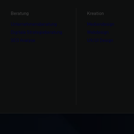
Beratung
Kreation
Unternehmensberatung
Mediendesign
Digitale Strategieberatung
Webdesign
SEO Analyse
UX/UI Design