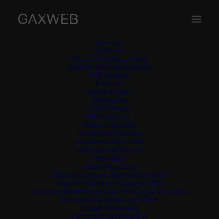
Leistungen
Beratung
Unternehmensberatung
Digitale Strategieberatung
SEO Analyse
Corporate Website
Kreation
Mediendesign
Webdesign
This image is AI-generated or manipulated, disclosed under Article 50(4) of the EU AI Act.
UX/UI Design
KI-generiert
Entwicklung
Webentwicklung
WordPress Websites
eCommerce Systeme
Multichannel System
Marketing
Online Marketing
Generative Engine Optimization (GEO)
Suchmaschinenoptimierung (SEO)
Suchmaschinenmarketing SEM Agentur Karlsruhe
Social Media Marketing (SMM)
Content Marketing
Performance Marketing