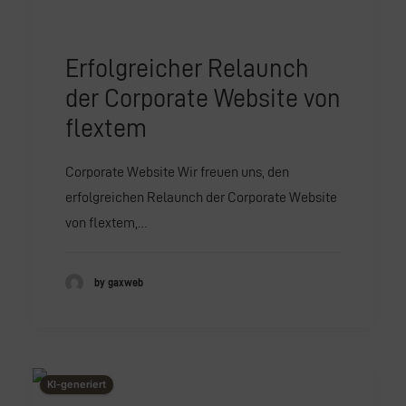
Erfolgreicher Relaunch
der Corporate Website von
flextem
Corporate Website Wir freuen uns, den
erfolgreichen Relaunch der Corporate Website
von flextem,…
by gaxweb
This image is AI-generated or manipulated, disclosed under Article 50(4) of the EU AI Act.
KI-generiert