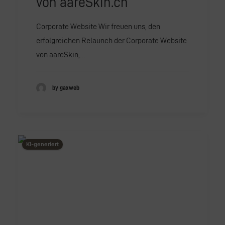
von aareSkin.ch
Corporate Website Wir freuen uns, den
erfolgreichen Relaunch der Corporate Website
von aareSkin,…
by gaxweb
This image is AI-generated or manipulated, disclosed under Article 50(4) of the EU AI Act.
KI-generiert