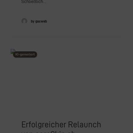
Schließlich…
by gaxweb
This image is AI-generated or manipulated, disclosed under Article 50(4) of the EU AI Act.
KI-generiert
Erfolgreicher Relaunch