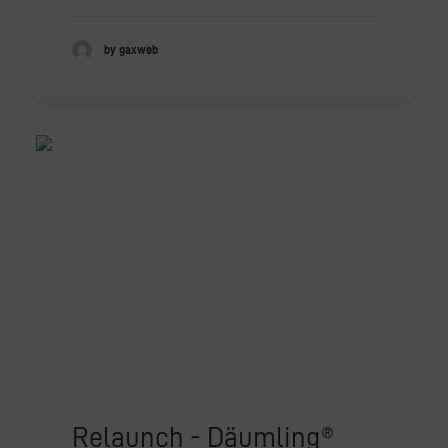
by gaxweb
Relaunch - Däumling®